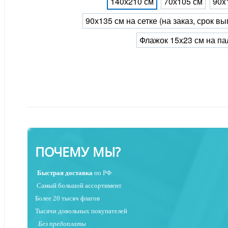
140х210 см
70х105 см
90x
90х135 см на сетке (на заказ, срок в
Флажок 15x23 см на па
ПОЧЕМУ МЫ?
Быстрая
доставка
по РФ
Самый большой ассортимент
Более 20 тысяч флагов
Тысячи довольных покупателей
Без предоплаты