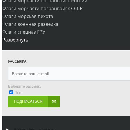
Флаги морчасти погранвойск России
Флаги морчасти погранвойск СССР
Флаги морская пехота
Флаги военная разведка
Флаги спецназ ГРУ
Развернуть
РАССЫЛКА
Выберите рассылку
Тест
ПОДПИСАТЬСЯ