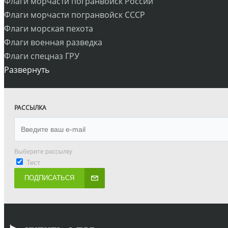
Флаги морчасти погранвойск России
Флаги морчасти погранвойск СССР
Флаги морская пехота
Флаги военная разведка
Флаги спецназ ГРУ
Развернуть
РАССЫЛКА
Выберите рассылку
Тест
ПОДПИСАТЬСЯ