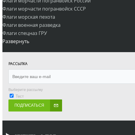
Флаги морчасти погранвойск России
Флаги морчасти погранвойск СССР
Флаги морская пехота
Флаги военная разведка
Флаги спецназ ГРУ
Развернуть
РАССЫЛКА
Выберите рассылку
Тест
ПОДПИСАТЬСЯ