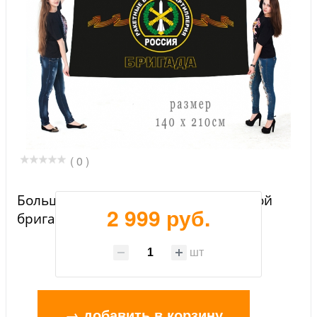
( 0 )
Большой флаг 288-ой артиллерийской
2 999 руб.
бригады РВиА
шт
→ добавить в корзину