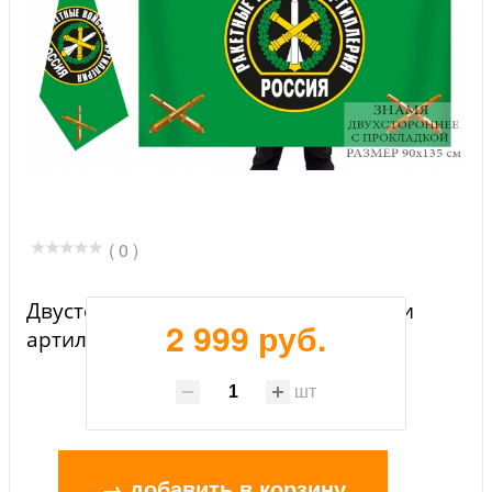
( 0 )
Двусторонний флаг ракетных войск и
2 999 руб.
артиллерии РФ
шт
→ добавить в корзину