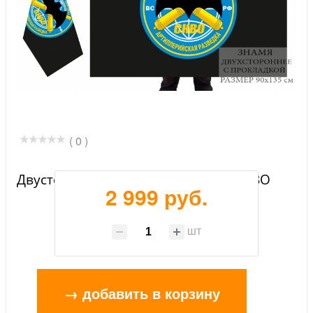
( 0 )
Двусторонний флаг артразведки СКВО
2 999 руб.
шт
→ добавить в корзину