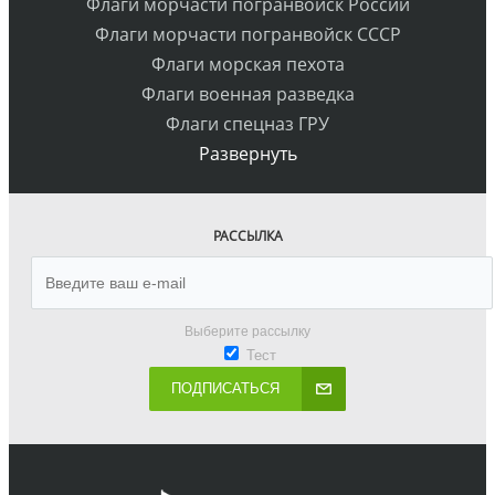
Флаги морчасти погранвойск России
Флаги морчасти погранвойск СССР
Флаги морская пехота
Флаги военная разведка
Флаги спецназ ГРУ
Развернуть
РАССЫЛКА
Выберите рассылку
Тест
ПОДПИСАТЬСЯ