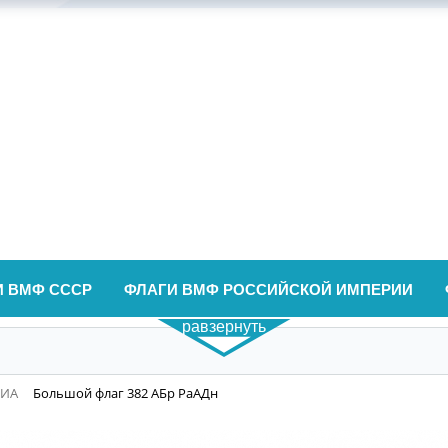
И ВМФ СССР
ФЛАГИ ВМФ РОССИЙСКОЙ ИМПЕРИИ
равзернуть
ВИА
Большой флаг 382 АБр РаАДн