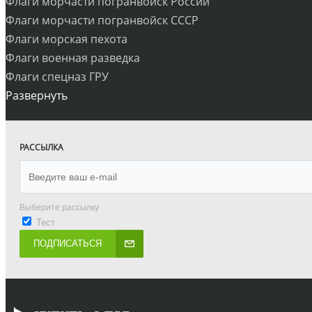
Флаги морчасти погранвойск России
Флаги морчасти погранвойск СССР
Флаги морская пехота
Флаги военная разведка
Флаги спецназ ГРУ
Развернуть
РАССЫЛКА
Выберите рассылку
Тест
ПОДПИСАТЬСЯ