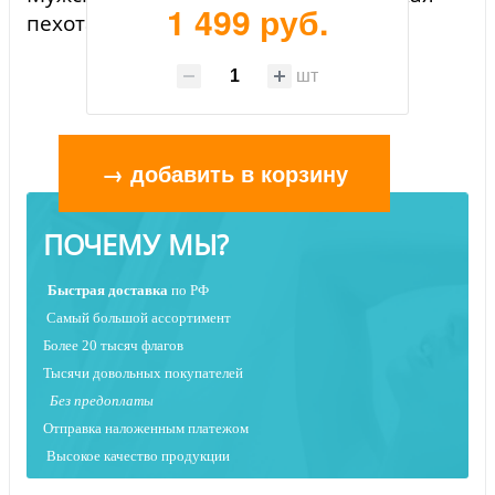
1 499 руб.
пехота"
шт
→ добавить в корзину
ПОЧЕМУ МЫ?
Быстрая
доставка
по РФ
Самый большой ассортимент
Более 20 тысяч флагов
Тысячи довольных покупателей
Без предоплаты
Отправка наложенным платежо
м
Высокое качество продукции