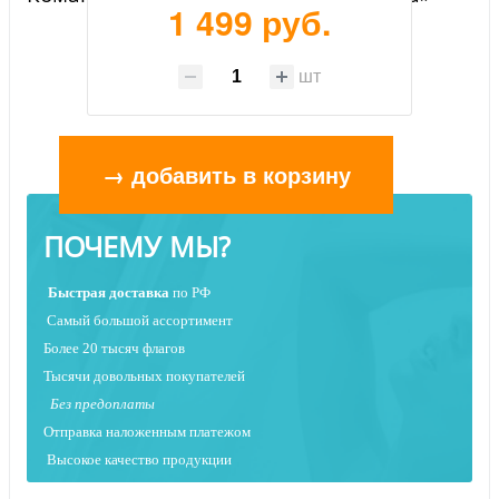
1 499 руб.
шт
→ добавить в корзину
ПОЧЕМУ МЫ?
Быстрая
доставка
по РФ
Самый большой ассортимент
Более 20 тысяч флагов
Тысячи довольных покупателей
Без предоплаты
Отправка наложенным платежо
м
Высокое качество продукции