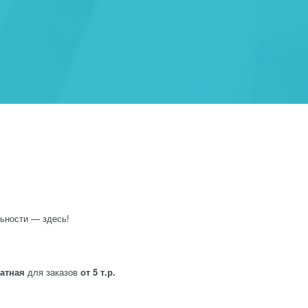
ьности — здесь!
латная
для заказов
от 5 т.р.