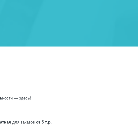
ьности — здесь!
латная
для заказов
от 5 т.р.