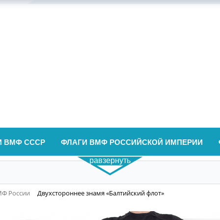
И ВМФ СССР
ФЛАГИ ВМФ РОССИЙСКОЙ ИМПЕРИИ
равзернуть
МФ России
Двухстороннее знамя «Балтийский флот»