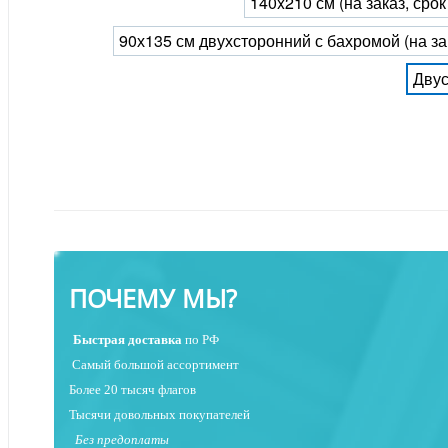
140x210 см (на заказ, сро
90х135 см двухсторонний с бахромой (на за
Двус
ПОЧЕМУ МЫ?
Быстрая
доставка
по РФ
Самый большой ассортимент
Более 20 тысяч флагов
Тысячи довольных покупателей
Без предоплаты