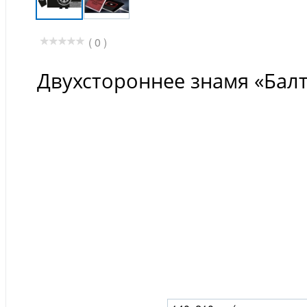
( 0 )
Двухстороннее знамя «Бал