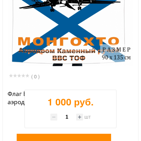
( 0 )
Флаг ВВС Тихоокеанского флота
1 000 руб.
аэродром "Каменный ручей"
шт