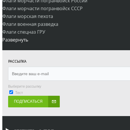
Флаги морчасти погранвойск России
Флаги морчасти погранвойск СССР
Флаги морская пехота
Флаги военная разведка
Флаги спецназ ГРУ
Развернуть
РАССЫЛКА
Выберите рассылку
Тест
ПОДПИСАТЬСЯ