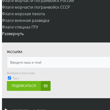
Флаги морчасти погранвойск России
Флаги морчасти погранвойск СССР
Флаги морская пехота
Флаги военная разведка
Флаги спецназ ГРУ
Развернуть
РАССЫЛКА
Выберите рассылку
Тест
ПОДПИСАТЬСЯ