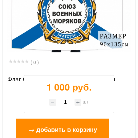
( 0 )
Флаг Союза военных моряков России
1 000 руб.
шт
→ добавить в корзину