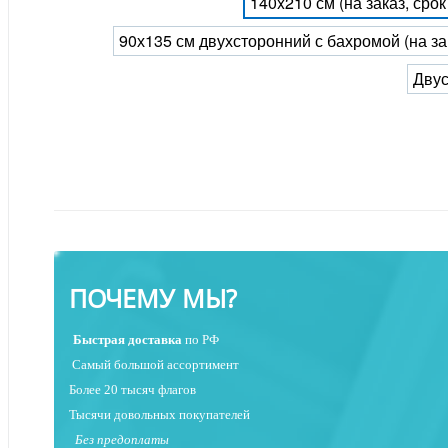
140x210 см (на заказ, сро
90х135 см двухсторонний с бахромой (на за
Двус
ПОЧЕМУ МЫ?
Быстрая
доставка
по РФ
Самый большой ассортимент
Более 20 тысяч флагов
Тысячи довольных покупателей
Без предоплаты