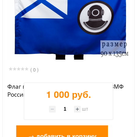
( 0 )
Флаг поисково-спасательных судов ВМФ
1 000 руб.
России
шт
→ добавить в корзину