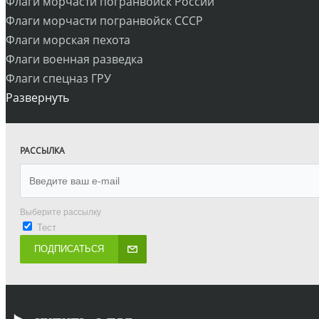
Флаги морчасти погранвойск России
Флаги морчасти погранвойск СССР
Флаги морская пехота
Флаги военная разведка
Флаги спецназ ГРУ
Развернуть
РАССЫЛКА
Выберите рассылку
Тест
ПОДПИСАТЬСЯ