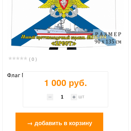
( 0 )
Флаг МПК-194 "Брест"
1 000 руб.
шт
→ добавить в корзину