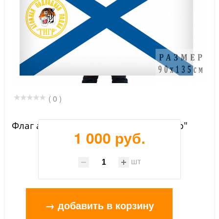
( 0 )
Флаг атомной подводной лодки "Тигр"
1 000 руб.
шт
→ добавить в корзину