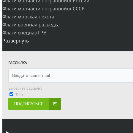
Флаги морчасти погранвойск России
Флаги морчасти погранвойск СССР
Флаги морская пехота
Флаги военная разведка
Флаги спецназ ГРУ
Развернуть
РАССЫЛКА
Выберите рассылку
Тест
ПОДПИСАТЬСЯ