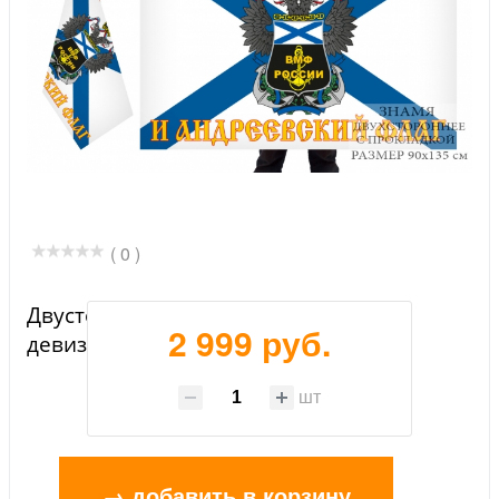
( 0 )
Двусторонний флаг ВМФ России с
2 999 руб.
девизом
шт
→ добавить в корзину