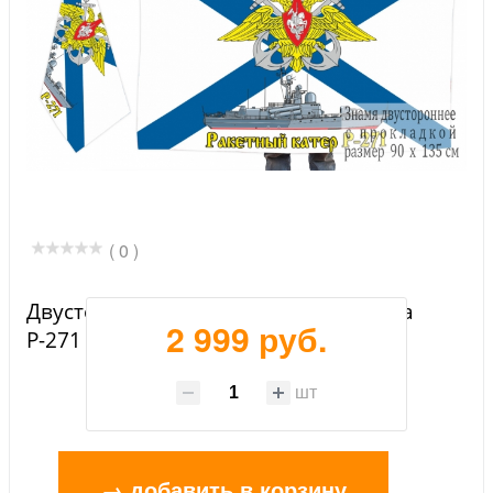
( 0 )
Двусторонний флаг ракетного катера
2 999 руб.
Р-271
шт
→ добавить в корзину