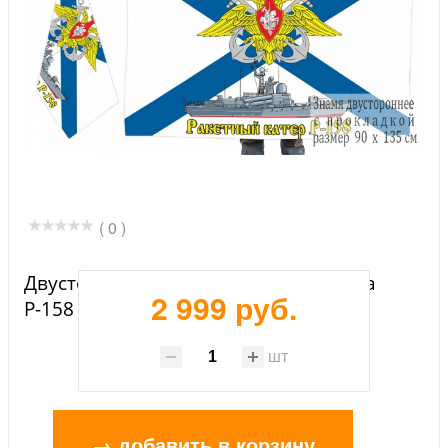
( 0 )
Двусторонний флаг ракетного катера
2 999 руб.
Р-158
шт
→ добавить в корзину