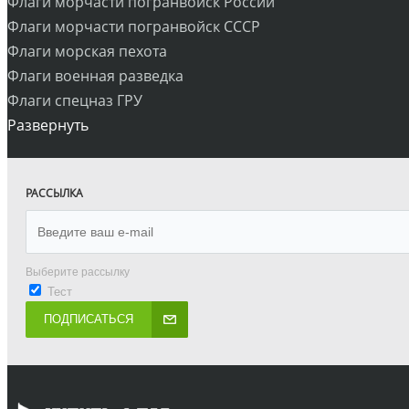
Флаги морчасти погранвойск России
Флаги морчасти погранвойск СССР
Флаги морская пехота
Флаги военная разведка
Флаги спецназ ГРУ
Развернуть
РАССЫЛКА
Выберите рассылку
Тест
ПОДПИСАТЬСЯ