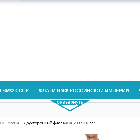
И ВМФ СССР
ФЛАГИ ВМФ РОССИЙСКОЙ ИМПЕРИИ
равзернуть
МФ России
Двусторонний флаг МПК-203 "Юнга"