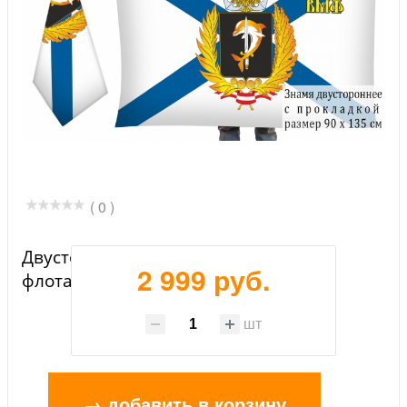
( 0 )
Двусторонний флаг Черноморского
2 999 руб.
флота ВМФ с девизом
шт
→ добавить в корзину