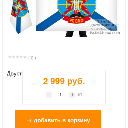
( 0 )
Двусторонний флаг 797 РС ВМФ РФ
2 999 руб.
шт
→ добавить в корзину