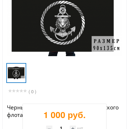
( 0 )
Черный флаг с эмблемой Тихоокеанского
1 000 руб.
флота
шт