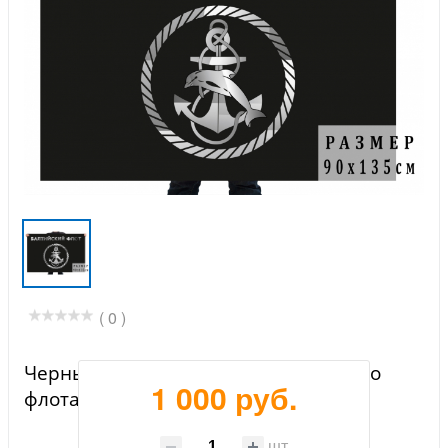
( 0 )
Черный флаг с эмблемой Балтийского
1 000 руб.
флота
шт