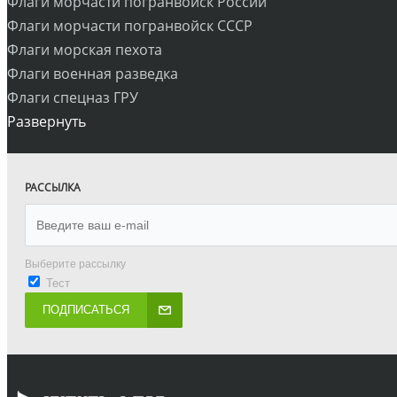
Флаги морчасти погранвойск России
Флаги морчасти погранвойск СССР
Флаги морская пехота
Флаги военная разведка
Флаги спецназ ГРУ
Развернуть
РАССЫЛКА
Выберите рассылку
Тест
ПОДПИСАТЬСЯ