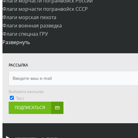
Флаги морчасти погранвойск России
Флаги морчасти погранвойск СССР
Флаги морская пехота
Флаги военная разведка
Флаги спецназ ГРУ
Развернуть
РАССЫЛКА
Выберите рассылку
Тест
ПОДПИСАТЬСЯ