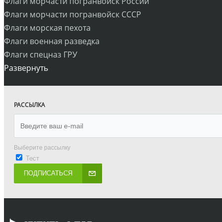
Флаги морчасти погранвойск России
Флаги морчасти погранвойск СССР
Флаги морская пехота
Флаги военная разведка
Флаги спецназ ГРУ
Развернуть
РАССЫЛКА
Выберите рассылку
Тест
ПОДПИСАТЬСЯ