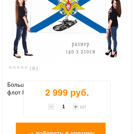
( 0 )
Большой флаг "Атомный подводный
2 999 руб.
флот России"
шт
→ добавить в корзину