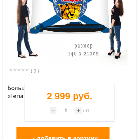
( 0 )
Большой флаг с символикой АПЛ
2 999 руб.
«Гепард»
шт
→ добавить в корзину