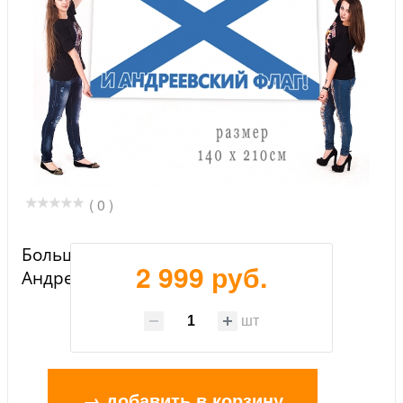
( 0 )
Большое знамя ВМФ "С нами Бог и
2 999 руб.
Андреевский флаг!"
шт
→ добавить в корзину