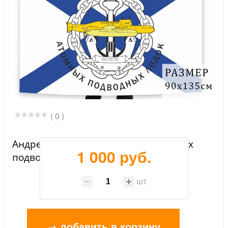
( 0 )
Андреевский флаг флотилии атомных
1 000 руб.
подводных лодок
шт
→ добавить в корзину