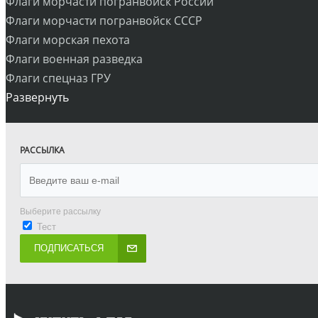
Флаги морчасти погранвойск России
Флаги морчасти погранвойск СССР
Флаги морская пехота
Флаги военная разведка
Флаги спецназ ГРУ
Развернуть
РАССЫЛКА
Выберите рассылку
Тест
ПОДПИСАТЬСЯ