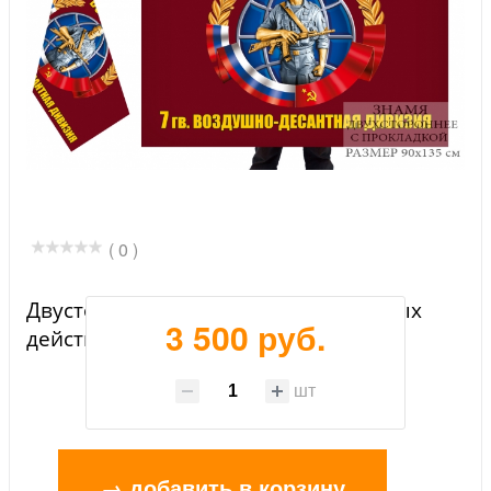
( 0 )
Двусторонний флаг ветеранов боевых
3 500 руб.
действий 7 гв. ВДД
шт
→ добавить в корзину