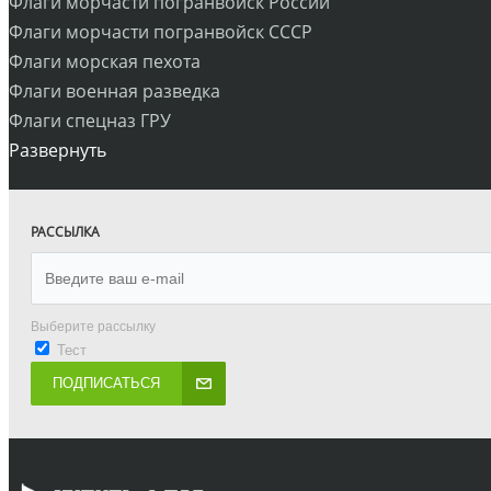
Флаги морчасти погранвойск России
Флаги морчасти погранвойск СССР
Флаги морская пехота
Флаги военная разведка
Флаги спецназ ГРУ
Развернуть
РАССЫЛКА
Выберите рассылку
Тест
ПОДПИСАТЬСЯ