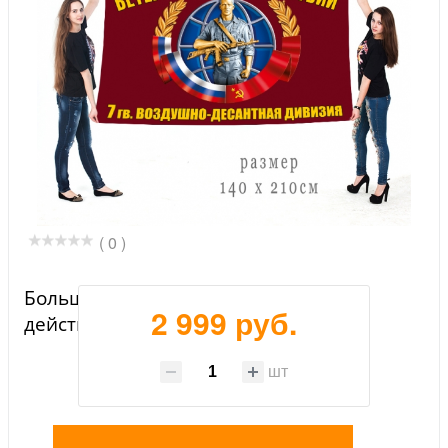
( 0 )
Большой флаг ветеранов боевых
2 999 руб.
действий 7 гвардейской ВДД
шт