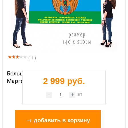
( 1 )
Большой флаг РВВДКУ им. В.Ф.
2 999 руб.
Маргелова
шт
→ добавить в корзину