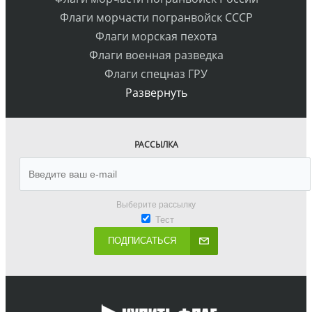
Флаги морчасти погранвойск СССР
Флаги морская пехота
Флаги военная разведка
Флаги спецназ ГРУ
Развернуть
РАССЫЛКА
Выберите рассылку
Тест
ПОДПИСАТЬСЯ