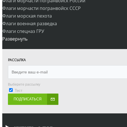
Флаги морчасти погранвойск России
Флаги морчасти погранвойск СССР
Флаги морская пехота
Флаги военная разведка
Флаги спецназ ГРУ
Развернуть
РАССЫЛКА
Выберите рассылку
Тест
ПОДПИСАТЬСЯ