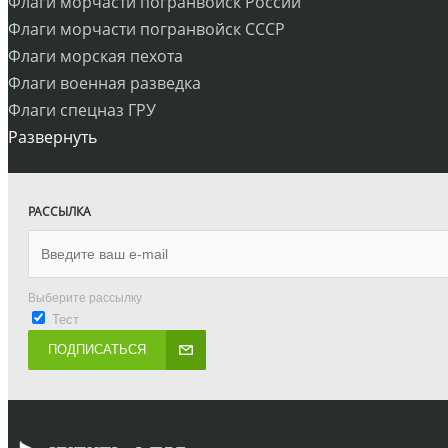
Флаги морчасти погранвойск России
Флаги морчасти погранвойск СССР
Флаги морская пехота
Флаги военная разведка
Флаги спецназ ГРУ
Развернуть
РАССЫЛКА
Выберите рассылку
Тест
ПОДПИСАТЬСЯ